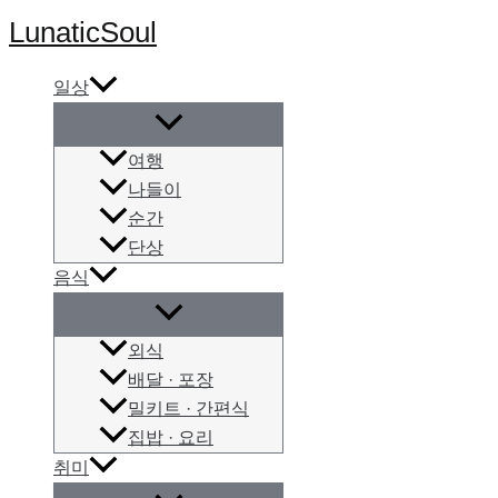
콘
LunaticSoul
텐
츠
일상
로
건
여행
너
나들이
뛰
순간
기
단상
음식
외식
배달 · 포장
밀키트 · 간편식
집밥 · 요리
취미