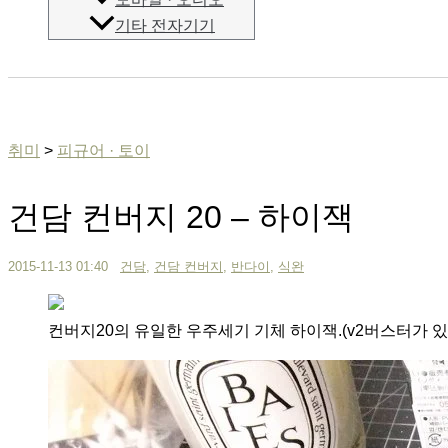
기타 전자기기
검
색
취미
>
피규어 · 토이
건담 컨버지 20 – 하이잭
2015-11-13 01:40
건담
,
건담 컨버지
,
반다이
,
식완
컨버지20의 유일한 우주세기 기체 하이잭.(v2버스터가 