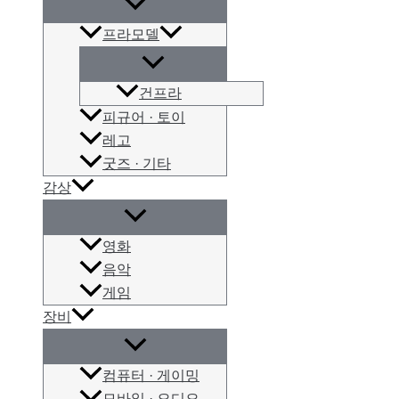
프라모델
건프라
피규어 · 토이
레고
굿즈 · 기타
감상
영화
음악
게임
장비
컴퓨터 · 게이밍
모바일 · 오디오