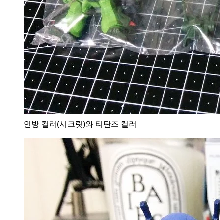
연방 컬러(시크릿)와 티탄즈 컬러