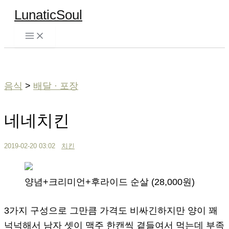
콘
LunaticSoul
텐
츠
검
로
색
건
너
음식
>
배달 · 포장
뛰
기
네네치킨
2019-02-20 03:02
치킨
양념+크리미언+후라이드 순살 (28,000원)
3가지 구성으로 그만큼 가격도 비싸긴하지만 양이 꽤
넉넉해서 남자 셋이 맥주 한캔씩 곁들여서 먹는데 부족