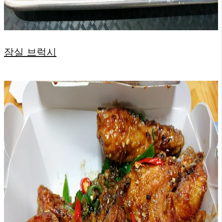
잠실 브럭시