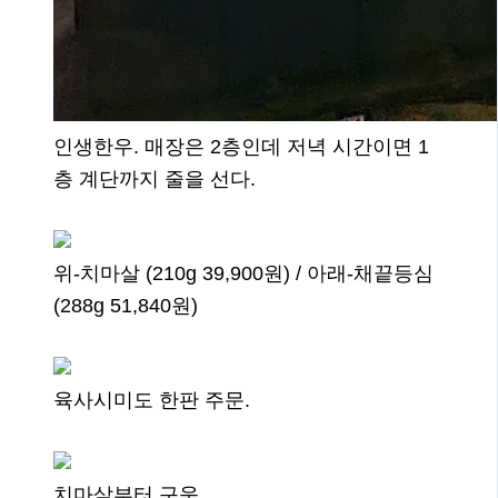
인생한우. 매장은 2층인데 저녁 시간이면 1
층 계단까지 줄을 선다.
위-치마살 (210g 39,900원) / 아래-채끝등심
(288g 51,840원)
육사시미도 한판 주문.
치마살부터 구움.