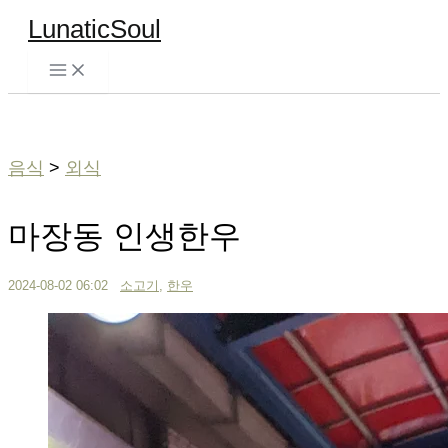
콘
LunaticSoul
텐
츠
검
로
색
건
너
음식
>
외식
뛰
기
마장동 인생한우
2024-08-02 06:02
소고기
,
한우