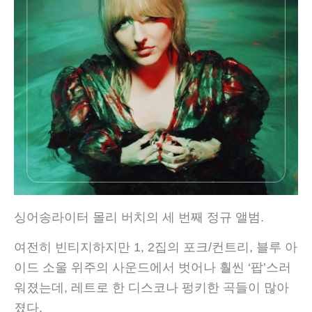
싱어송라이터 몰리 버치의 세 번째 정규 앨범.
여전히 빈티지하지만 1, 2집의 포크/컨트리, 블루 아
이드 소울 위주의 사운드에서 벗어나 훨씬 ‘팝’스러
워졌는데, 레트로 한 디스코나 펑키한 곡들이 많아
졌다.