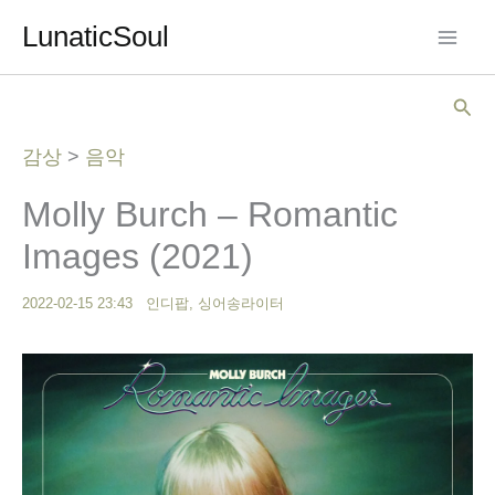
콘
LunaticSoul
텐
츠
검
로
색
건
감상
>
음악
너
Molly Burch – Romantic
뛰
기
Images (2021)
2022-02-15 23:43
인디팝
,
싱어송라이터