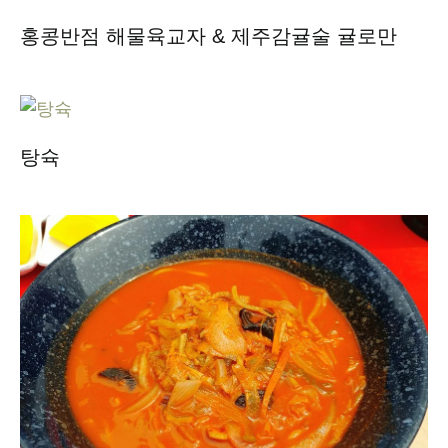
홍콩반점 해물육교자 & 제주감귤술 귤로만
탕슉