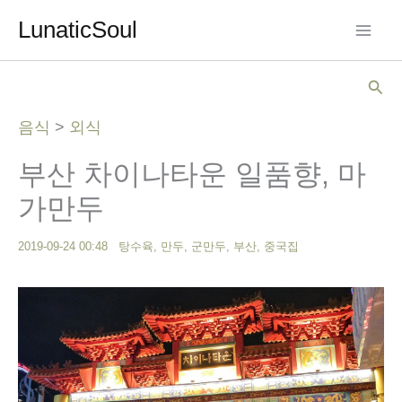
콘
LunaticSoul
텐
츠
검
로
색
건
음식
>
외식
너
부산 차이나타운 일품향, 마
뛰
기
가만두
2019-09-24 00:48
탕수육
,
만두
,
군만두
,
부산
,
중국집