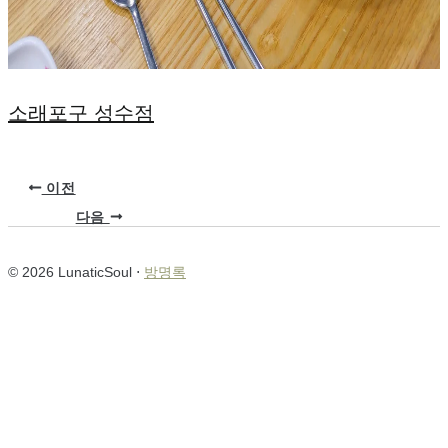
소래포구 성수점
이전
다음
© 2026 LunaticSoul ⋅
방명록