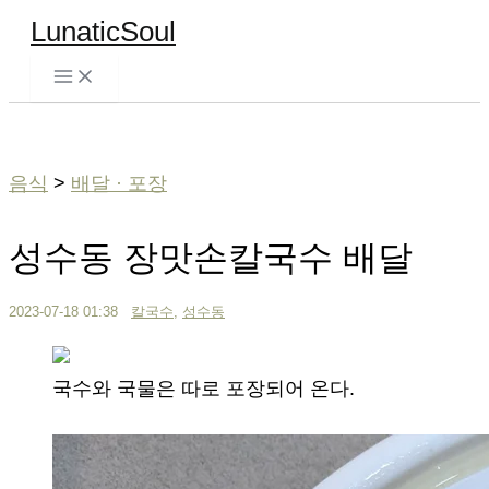
콘
LunaticSoul
텐
츠
검
로
색
건
너
음식
>
배달 · 포장
뛰
기
성수동 장맛손칼국수 배달
2023-07-18 01:38
칼국수
,
성수동
국수와 국물은 따로 포장되어 온다.