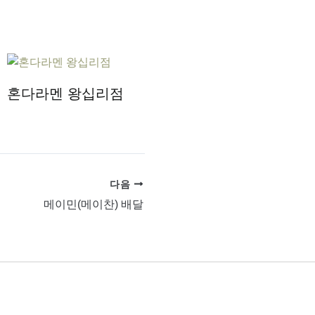
혼다라멘 왕십리점
다음
메이민(메이찬) 배달