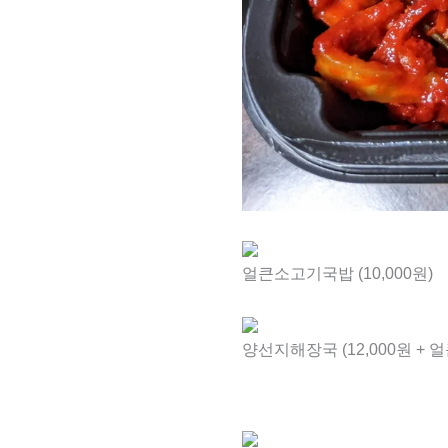
얼큰소고기국밥 (10,000원)
양선지해장국 (12,000원 + 얼