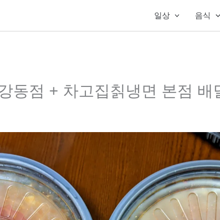
일상
음식
강동점 + 차고집칡냉면 본점 배