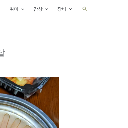
검
취미
감상
장비
색
달