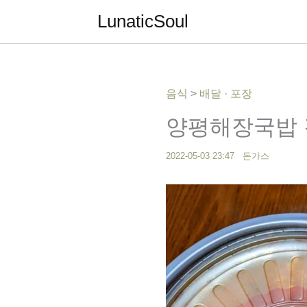
콘
LunaticSoul
텐
츠
로
건
음식
>
배달 · 포장
너
뛰
양평해장국밥 
기
2022-05-03 23:47
돈가스